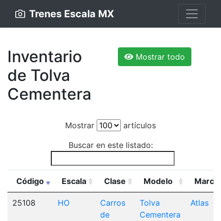
Trenes Escala MX
Inventario
Mostrar todo
de Tolva
Cementera
Mostrar
artículos
Buscar en este listado:
Código
Escala
Clase
Modelo
Marca
25108
HO
Carros
Tolva
Atlas
de
Cementera