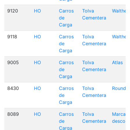
9120
HO
Carros
Tolva
Walther
de
Cementera
Carga
9118
HO
Carros
Tolva
Walther
de
Cementera
Carga
9005
HO
Carros
Tolva
Atlas
de
Cementera
Carga
8430
HO
Carros
Tolva
Roundh
de
Cementera
Carga
8089
HO
Carros
Tolva
Marca
de
Cementera
descono
Carga