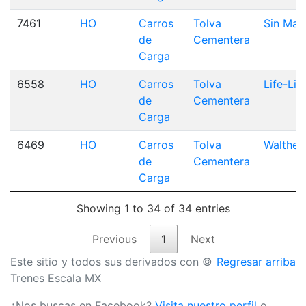
7461
HO
Carros
Tolva
Sin Mar
de
Cementera
Carga
6558
HO
Carros
Tolva
Life-Lik
de
Cementera
Carga
6469
HO
Carros
Tolva
Walther
de
Cementera
Carga
Showing 1 to 34 of 34 entries
Previous
1
Next
Este sitio y todos sus derivados con ©
Regresar arriba
Trenes Escala MX
¿Nos buscas en Facebook?
Visita nuestro perfil
o