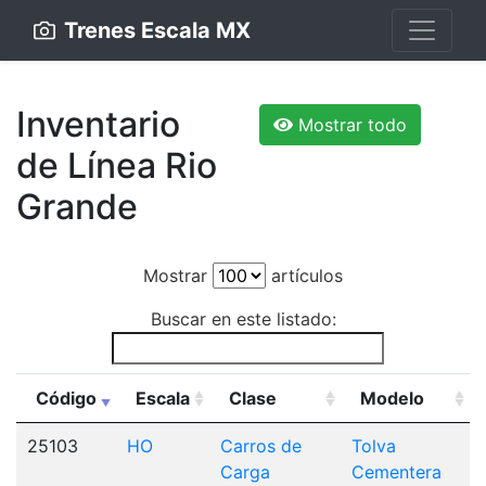
Trenes Escala MX
Inventario
Mostrar todo
de Línea Rio
Grande
Mostrar
artículos
Buscar en este listado:
Código
Escala
Clase
Modelo
25103
HO
Carros de
Tolva
Carga
Cementera