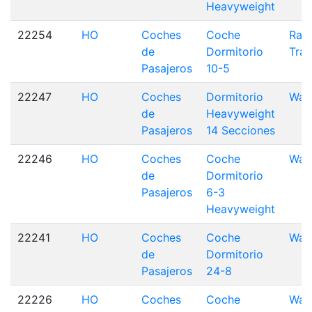
Heavyweight
22254
HO
Coches
Coche
Rap
de
Dormitorio
Trai
Pasajeros
10-5
22247
HO
Coches
Dormitorio
Walt
de
Heavyweight
Pasajeros
14 Secciones
22246
HO
Coches
Coche
Walt
de
Dormitorio
Pasajeros
6-3
Heavyweight
22241
HO
Coches
Coche
Walt
de
Dormitorio
Pasajeros
24-8
22226
HO
Coches
Coche
Walt