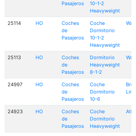
Pasajeros
10-1-2
Heavyweight
25114
HO
Coches
Coche
Walt
de
Dormitorio
Pasajeros
10-1-2
Heavyweight
25113
HO
Coches
Dormitorio
Walt
de
Heavyweight
Pasajeros
8-1-2
24997
HO
Coches
Coche
Bro
de
Dormitorio
Limi
Pasajeros
10-6
24923
HO
Coches
Coche
Ath
de
Dormitorio
Pasajeros
Heavyweight