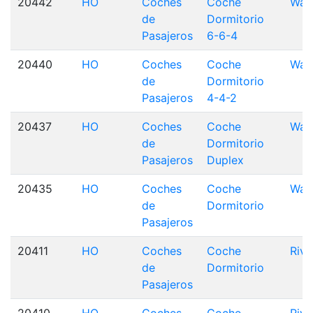
20442
HO
Coches
Coche
Walt
de
Dormitorio
Pasajeros
6-6-4
20440
HO
Coches
Coche
Walt
de
Dormitorio
Pasajeros
4-4-2
20437
HO
Coches
Coche
Walt
de
Dormitorio
Pasajeros
Duplex
20435
HO
Coches
Coche
Walt
de
Dormitorio
Pasajeros
20411
HO
Coches
Coche
Riva
de
Dormitorio
Pasajeros