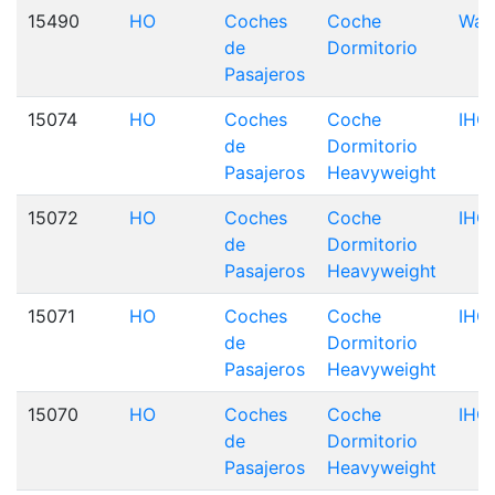
15490
HO
Coches
Coche
Walt
de
Dormitorio
Pasajeros
15074
HO
Coches
Coche
IHC
de
Dormitorio
Pasajeros
Heavyweight
15072
HO
Coches
Coche
IHC
de
Dormitorio
Pasajeros
Heavyweight
15071
HO
Coches
Coche
IHC
de
Dormitorio
Pasajeros
Heavyweight
15070
HO
Coches
Coche
IHC
de
Dormitorio
Pasajeros
Heavyweight