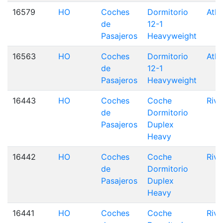
16579
HO
Coches
Dormitorio
Ath
de
12-1
Pasajeros
Heavyweight
16563
HO
Coches
Dormitorio
Ath
de
12-1
Pasajeros
Heavyweight
16443
HO
Coches
Coche
Riva
de
Dormitorio
Pasajeros
Duplex
Heavy
16442
HO
Coches
Coche
Riva
de
Dormitorio
Pasajeros
Duplex
Heavy
16441
HO
Coches
Coche
Riva