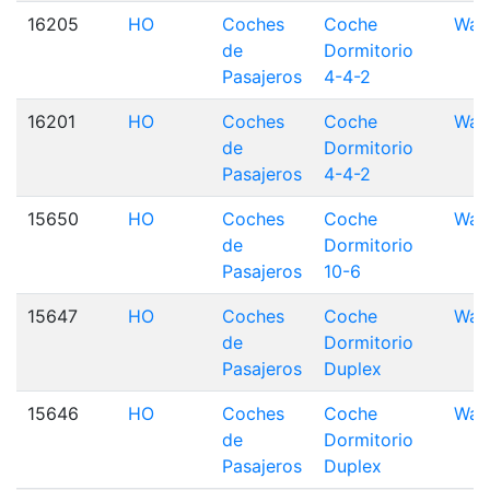
16205
HO
Coches
Coche
Walt
de
Dormitorio
Pasajeros
4-4-2
16201
HO
Coches
Coche
Walt
de
Dormitorio
Pasajeros
4-4-2
15650
HO
Coches
Coche
Walt
de
Dormitorio
Pasajeros
10-6
15647
HO
Coches
Coche
Walt
de
Dormitorio
Pasajeros
Duplex
15646
HO
Coches
Coche
Walt
de
Dormitorio
Pasajeros
Duplex