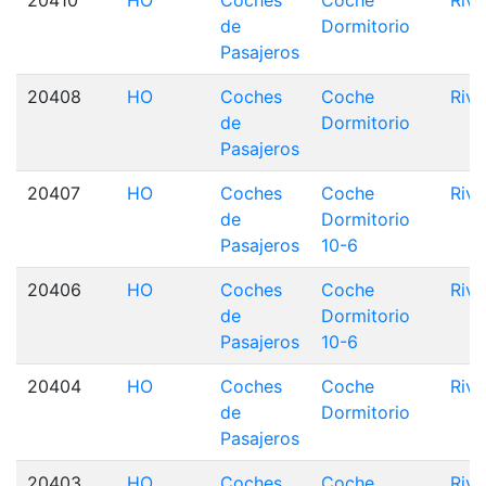
20410
HO
Coches
Coche
Riva
de
Dormitorio
Pasajeros
20408
HO
Coches
Coche
Riva
de
Dormitorio
Pasajeros
20407
HO
Coches
Coche
Riva
de
Dormitorio
Pasajeros
10-6
20406
HO
Coches
Coche
Riva
de
Dormitorio
Pasajeros
10-6
20404
HO
Coches
Coche
Riva
de
Dormitorio
Pasajeros
20403
HO
Coches
Coche
Riva