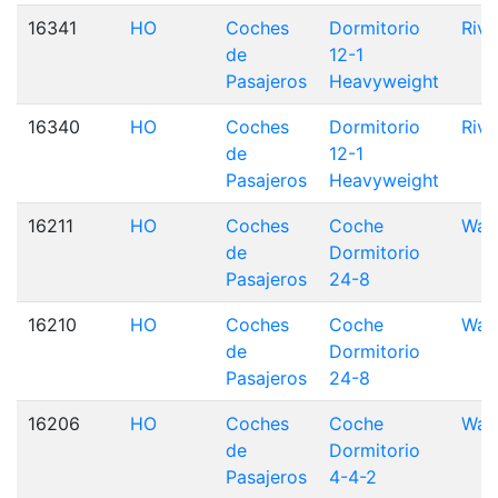
16341
HO
Coches
Dormitorio
Riva
de
12-1
Pasajeros
Heavyweight
16340
HO
Coches
Dormitorio
Riva
de
12-1
Pasajeros
Heavyweight
16211
HO
Coches
Coche
Walt
de
Dormitorio
Pasajeros
24-8
16210
HO
Coches
Coche
Walt
de
Dormitorio
Pasajeros
24-8
16206
HO
Coches
Coche
Walt
de
Dormitorio
Pasajeros
4-4-2