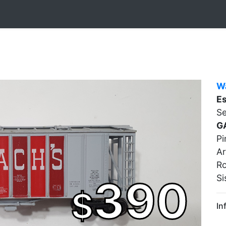
W
E
Se
G
Pi
Ar
Ro
Si
390
$
In