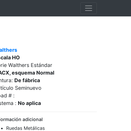
althers
scala HO
rie Walthers Estándar
ACX, esquema Normal
ntura:
De fábrica
tículo Seminuevo
ad # :
stema :
No aplica
formación adicional
Ruedas Metálicas