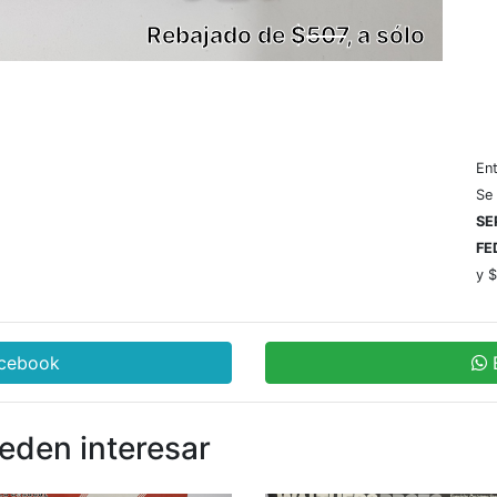
Rebajado de $
507
, a sólo
En
Se
SE
FE
y $
acebook
ueden interesar