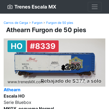
Trenes Escala MX
Carros de Carga
>
Furgon
>
Furgon de 50 pies
Athearn Furgon de 50 pies
HO
#8339
290
$
Rebajado de $
377
, a sólo
www.trenesMX.com
Athearn
Escala HO
Serie Bluebox
MKGX, esquema Normal