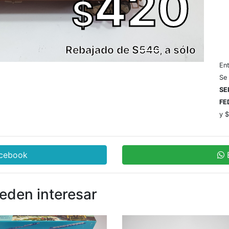
420
$
Rebajado de $
546
, a sólo
En
Se
SE
FE
y $
acebook
ueden interesar