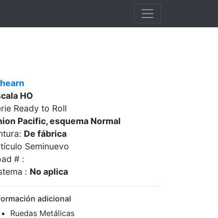
thearn
scala HO
rie Ready to Roll
ion Pacific, esquema Normal
ntura:
De fábrica
tículo Seminuevo
ad # :
stema :
No aplica
formación adicional
Ruedas Metálicas