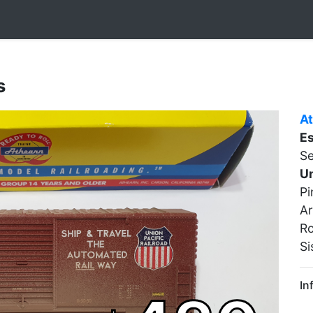
s
A
E
Se
Un
Pi
Ar
Ro
Si
In