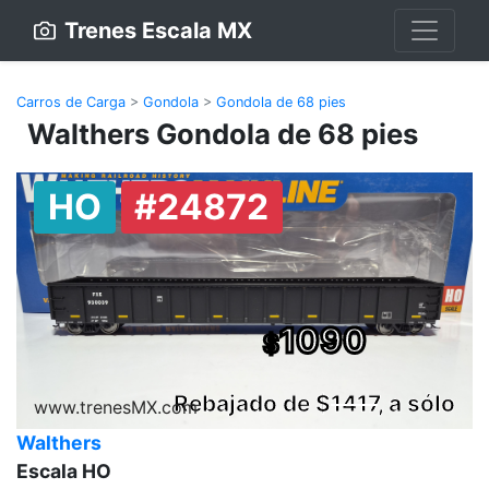
Trenes Escala MX
Carros de Carga
>
Gondola
>
Gondola de 68 pies
Walthers Gondola de 68 pies
HO
#24872
1090
$
Rebajado de $
1417
, a sólo
www.trenesMX.com
Walthers
Escala HO