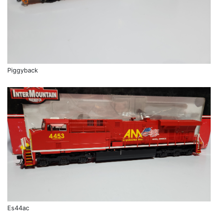
Piggyback
Es44ac