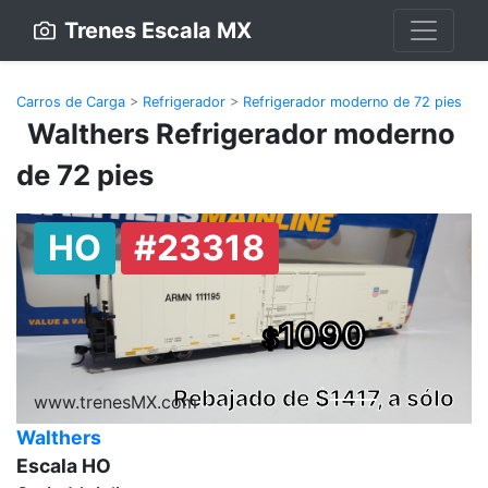
Trenes Escala MX
Carros de Carga
>
Refrigerador
>
Refrigerador moderno de 72 pies
Walthers Refrigerador moderno
de 72 pies
HO
#23318
1090
$
Rebajado de $
1417
, a sólo
www.trenesMX.com
Walthers
Escala HO