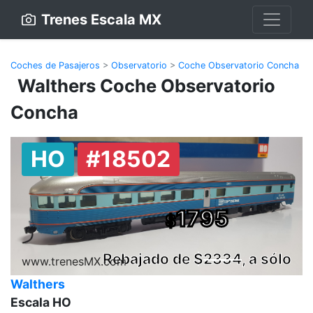
Trenes Escala MX
Coches de Pasajeros
>
Observatorio
>
Coche Observatorio Concha
Walthers Coche Observatorio
Concha
HO
#18502
1795
$
Rebajado de $
2334
, a sólo
www.trenesMX.com
Walthers
Escala HO